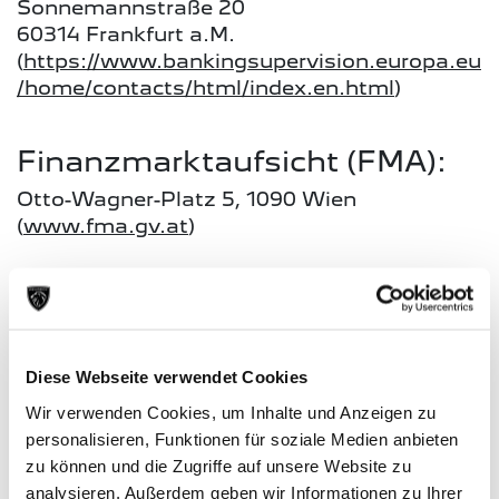
Sonnemannstraße 20
60314 Frankfurt a.M.
(
https://www.bankingsupervision.europa.eu
/home/contacts/html/index.en.html
)
Finanzmarktaufsicht (FMA):
Otto-Wagner-Platz 5, 1090 Wien
(
www.fma.gv.at
)
Kammer/Berufsverband:
Wirtschafskammer Österreich, Sparte Bank
und Versicherung
Diese Webseite verwendet Cookies
1040 Wien, Wiedner Hauptstraße 63
Wir verwenden Cookies, um Inhalte und Anzeigen zu
(
www.wko.at
)
personalisieren, Funktionen für soziale Medien anbieten
zu können und die Zugriffe auf unsere Website zu
Anwendbare Gewerbe- und
analysieren. Außerdem geben wir Informationen zu Ihrer